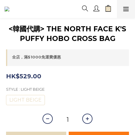
<韓國代購> THE NORTH FACE K'S
PUFFY HOBO CROSS BAG
全店，滿$1000免運費優惠
HK$529.00
STYLE
: LIGHT BEIGE
LIGHT BEIGE