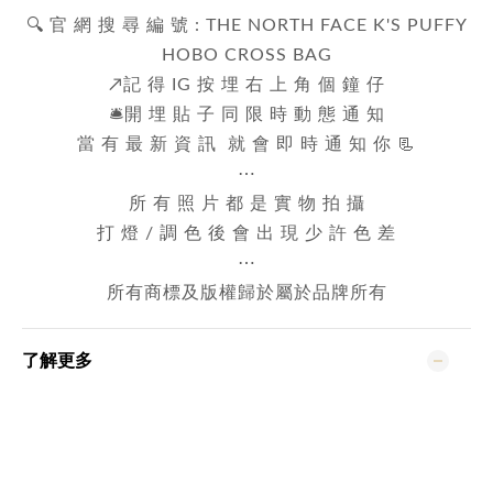
🔍 官 網 搜 尋 編 號 :
THE NORTH FACE K'S PUFFY
HOBO CROSS BAG
↗️記 得 IG 按 埋 右 上 角 個 鐘 仔
🛎️開 埋 貼 子 同 限 時 動 態 通 知
當 有 最 新 資 訊 就 會 即 時 通 知 你 📃
⋯
所 有 照 片 都 是 實 物 拍 攝
打 燈 / 調 色 後 會 出 現 少 許 色 差
⋯
所有商標及版權歸於屬於品牌所有
了解更多