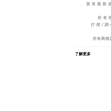
當 有 最 新 資
所 有 
打 燈 / 調
所有商標
了解更多