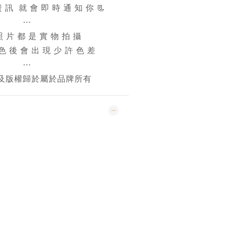
 訊 就 會 即 時 通 知 你 📃
⋯
照 片 都 是 實 物 拍 攝
 色 後 會 出 現 少 許 色 差
⋯
及版權歸於屬於品牌所有