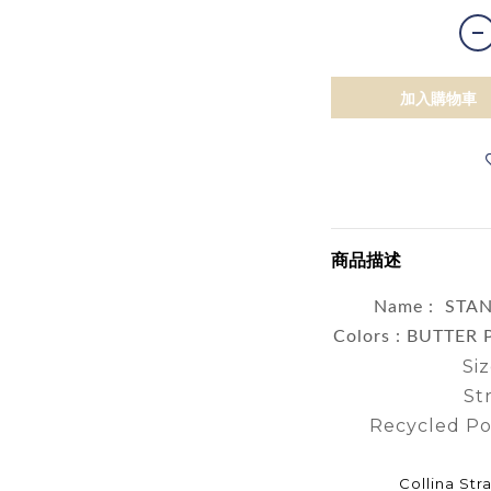
加入購物車
商品描述
Name : STA
Colors : BUTTER
Siz
St
Recycled Po
Collina S