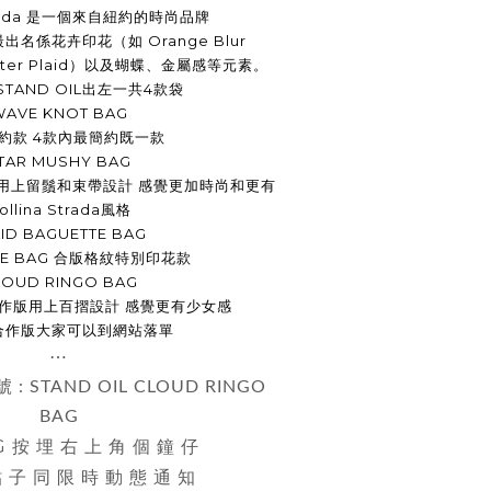
Strada 是一個來自紐約的時尚品牌
da 最出名係花卉印花（如 Orange Blur
utter Plaid）以及蝴蝶、金屬感等元素。
TAND OIL出左一共4款袋
WAVE KNOT BAG
約款 4款內最簡約既一款
TAR MUSHY BAG
版 用上留鬚和束帶設計 感覺更加時尚和更有
ollina Strada風格
ID BAGUETTE BAG
TE BAG 合版格紋特別印花款
LOUD RINGO BAG
G 合作版用上百摺設計 感覺更有少女感
合作版大家可以到網站落單
⋯
號 :
STAND OIL
CLOUD RINGO
BAG
IG 按 埋 右 上 角 個 鐘 仔
 貼 子 同 限 時 動 態 通 知