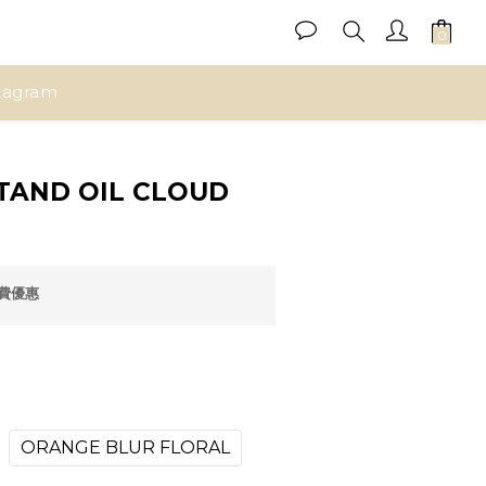
tagram
立即購買
AND OIL CLOUD
運費優惠
ORANGE BLUR FLORAL