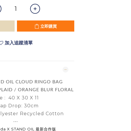
立即購買
加入追蹤清單
ND OIL CLOUD RINGO BAG
 PLAID / ORANGE BLUR FLORAL
e : 40 X 30 X 11
rap Drop: 30cm
lyester Recycled Cotton
⋯
trada X STAND OIL 最新合作版