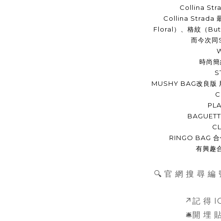
Collina 
Collina Stra
Floral）、格紋（B
而今次同S
時尚簡
S
MUSHY BAG改良
C
PLA
BAGUET
C
RINGO BA
有興趣
🔍 官 網 搜 尋 編 
↗️記 得 
🛎️開 埋