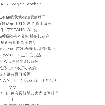
LS : Vegan leather
⋯
OIL有睇呢我地都知呢個牌子
價錢親民 用料又好 性價比超高
紹一下
STAND OIL先
係韓國都有d名氣 勝價比超高
韓星都有用佢既手袋架
et - Yeri,泫雅,金泰耎,康美娜...)
Y WALLET 上年已出過
評 今天再推出3款新色
色系 加上改用小鐵鏈
成了更有夏日
感覺
Y WALLET GLOSSY比上年既大
小小
OD仔 仲有長短帶比大家改做斜咩
用