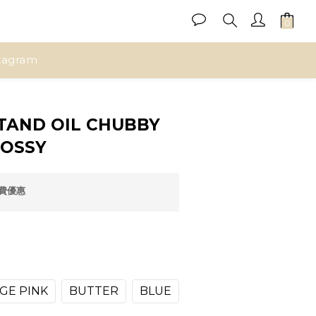
tagram
立即購買
AND OIL CHUBBY
LOSSY
運費優惠
GE PINK
BUTTER
BLUE