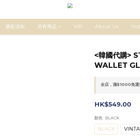
購前須知
所有商品
VIP
About Us
Ins
<韓國代購> ST
WALLET G
全店，滿$1000免
HK$549.00
顏色
: BLACK
BLACK
VINTA