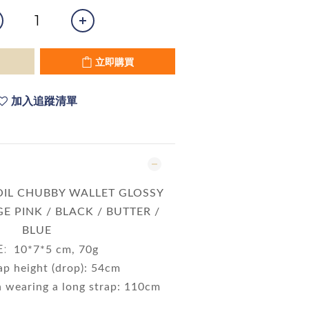
立即購買
加入追蹤清單
OIL CHUBBY WALLET GLOSSY
AGE PINK / BLACK / BUTTER /
BLUE
E:
10*7*5 cm, 70g
ap height (drop): 54cm
 wearing a long strap: 110cm