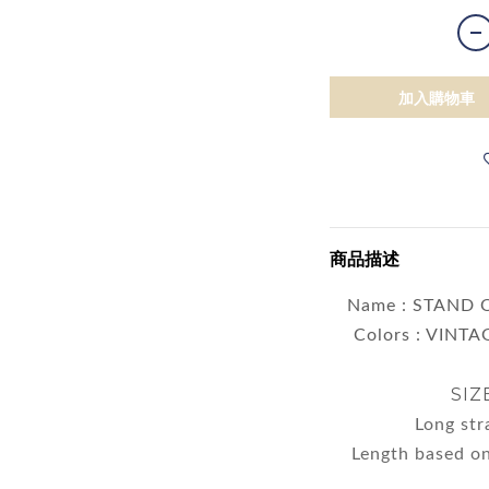
加入購物車
商品描述
Name : STAND 
Colors : VINT
SIZ
Long str
Length based on