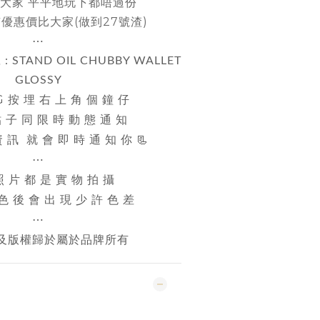
大家 平平地玩下都唔過份
優惠價比大家(做到27號渣)
⋯
 :
STAND OIL CHUBBY WALLET
GLOSSY
IG 按 埋 右 上 角 個 鐘 仔
 貼 子 同 限 時 動 態 通 知
 訊 就 會 即 時 通 知 你 📃
⋯
照 片 都 是 實 物 拍 攝
 色 後 會 出 現 少 許 色 差
⋯
及版權歸於屬於品牌所有