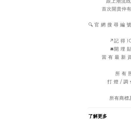
跟上潮流既
首次開賣仲有
🔍 官 網 搜 尋 編 號
↗️記 得 
🛎️開 埋
當 有 最 新 資
所 有 
打 燈 / 調
所有商標
了解更多