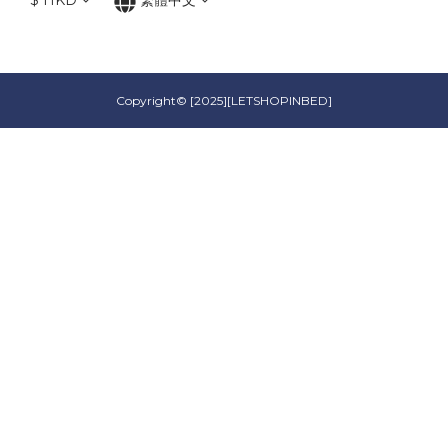
$
HKD
繁體中文
Copyright© [2025][LETSHOPINBED]