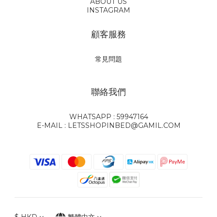
ABOUT US
INSTAGRAM
顧客服務
常見問題
聯絡我們
WHATSAPP : 59947164
E-MAIL : LETSSHOPINBED@GAMIL.COM