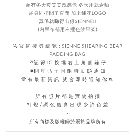
超有冬天暖笠笠既感覺 冬天用就岩晒
袋身同樣間了直間 加上鏽花LOGO
真係就睇得出係SIENNE!!
(內里布都用左撞色效果架)
⋯
🔍 官 網 搜 尋 編 號 :
SIENNE SHEARING BEAR
PADDING BAG
↗️記 得 IG 按 埋 右 上 角 個 鐘 仔
🛎️開 埋 貼 子 同 限 時 動 態 通 知
當 有 最 新 資 訊 就 會 即 時 通 知 你 📃
⋯
所 有 照 片 都 是 實 物 拍 攝
打 燈 / 調 色 後 會 出 現 少 許 色 差
⋯
所有商標及版權歸於屬於品牌所有