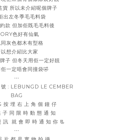
咗貨 所以未介紹呢個牌子
佢出左冬季毛毛料袋
約款 但加佢既毛毛料後
VORY色好有仙氣
色同灰色都木有型格
所以想介紹比大家
牌子 但冬天用佢一定好靚
佢一定唔會同撞袋🤣
⋯
 號 :
LEBUNGD LE CEMBER
BAG
IG 按 埋 右 上 角 個 鐘 仔
 貼 子 同 限 時 動 態 通 知
 訊 就 會 即 時 通 知 你 📃
⋯
照 片 都 是 實 物 拍 攝