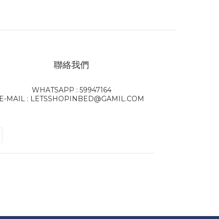
聯絡我們
WHATSAPP : 59947164
E-MAIL : LETSSHOPINBED@GAMIL.COM