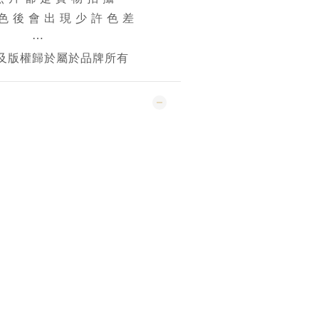
 色 後 會 出 現 少 許 色 差
⋯
及版權歸於屬於品牌所有