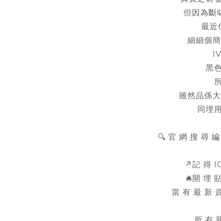
但因為斷
最近
細細個簡
I
黑
雖然品係大
同埋用
🔍 官 網 搜 尋 編
↗️記 得 
🛎️開 埋
當 有 最 新 資
所 有 