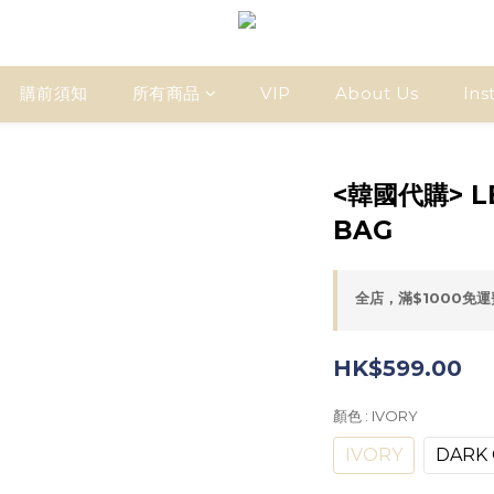
購前須知
所有商品
VIP
About Us
Ins
<韓國代購> L
BAG
全店，滿$1000免
HK$599.00
顏色
: IVORY
IVORY
DARK 