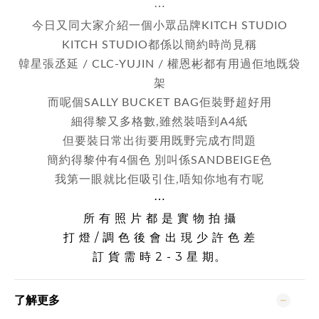
⋯
今日又同大家介紹一個小眾品牌KITCH STUDIO
KITCH STUDIO都係以簡約時尚見稱
韓星張丞延 / CLC-YUJIN / 權恩彬都有用過佢地既袋
架
而呢個SALLY BUCKET BAG佢裝野超好用
細得黎又多格數,雖然裝唔到A4紙
但要裝日常出街要用既野完成冇問題
簡約得黎仲有4個色 別叫係SANDBEIGE色
我第一眼就比佢吸引住,唔知你地有冇呢
⋯
所 有 照 片 都 是 實 物 拍 攝
打 燈 / 調 色 後 會 出 現 少 許 色 差
訂 貨 需 時 2 - 3 星 期。
了解更多