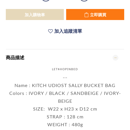
加入購物車
立即購買
加入追蹤清單
商品描述
ᴸᴱᵀˢᴴᴼᴾᴵᴺᴮᴱᴰ
⋯
Name : KITCH UDIO
ST
SALLY BUCKET BAG
Colors : IVORY / BLACK / SANDBEIGE / IVORY-
BEIGE
SIZE:
W22 x H23 x D12 cm
STRAP :
128 cm
WEIGHT
: 480g