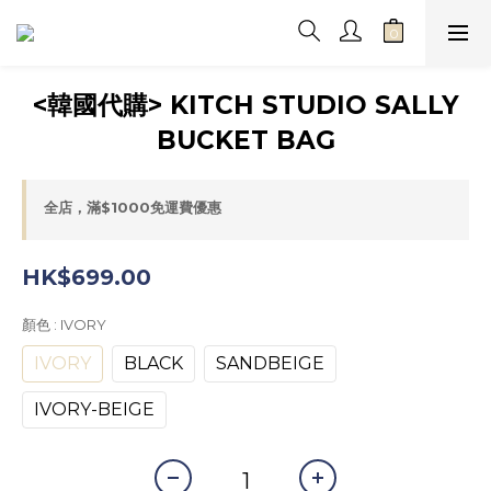
<韓國代購> KITCH STUDIO SALLY
BUCKET BAG
全店，滿$1000免運費優惠
HK$699.00
顏色
: IVORY
IVORY
BLACK
SANDBEIGE
IVORY-BEIGE