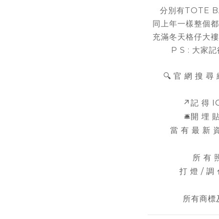
分別有TOTE B
同上年一樣整個都
充滿冬天格仔大褸
P S : 大
🔍 官 網 搜 尋 
↗️記 得 
🛎️開 埋
當 有 最 新 資
所 有 
打 燈 / 調
所有商標