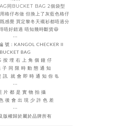
AG同BUCKET BAG 2個袋型
用格仔布做 但換上了灰藍色格仔
既感覺 買定黎冬天襯衫都唔過分
家記得唔好錯過 唔知幾時斷貨😆
⋯
編 號 :
KANGOL CHECKER II
BUCKET BAG
IG 按 埋 右 上 角 個 鐘 仔
 貼 子 同 限 時 動 態 通 知
 訊 就 會 即 時 通 知 你 📃
⋯
照 片 都 是 實 物 拍 攝
 色 後 會 出 現 少 許 色 差
⋯
及版權歸於屬於品牌所有