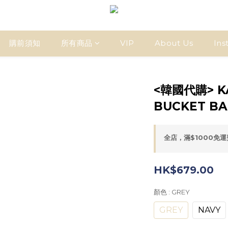
購前須知
所有商品
VIP
About Us
Ins
<韓國代購> KA
BUCKET B
全店，滿$1000免
HK$679.00
顏色
: GREY
GREY
NAVY