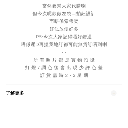
當然要幫大家代購喇
但今次呢款做左袋口拍鈕設計
而唔係索帶架
好似放便好多
PS:今次大家記得唔好錯過
唔係遲D再搵我地訂都可能無貨訂唔到喇
⋯
所 有 照 片 都 是 實 物 拍 攝
打 燈 / 調 色 後 會 出 現 少 許 色 差
訂 貨 需 時 2 - 3 星 期
了解更多