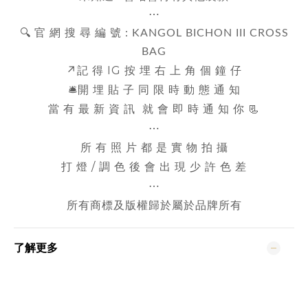
⋯
🔍 官 網 搜 尋 編 號 :
KANGOL BICHON III CROSS
BAG
↗️記 得 IG 按 埋 右 上 角 個 鐘 仔
🛎️開 埋 貼 子 同 限 時 動 態 通 知
當 有 最 新 資 訊 就 會 即 時 通 知 你 📃
⋯
所 有 照 片 都 是 實 物 拍 攝
打 燈 / 調 色 後 會 出 現 少 許 色 差
⋯
所有商標及版權歸於屬於品牌所有
了解更多