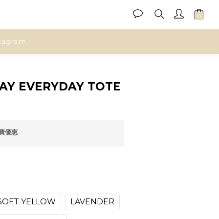
tagram
立即購買
AY EVERYDAY TOTE
運費優惠
SOFT YELLOW
LAVENDER