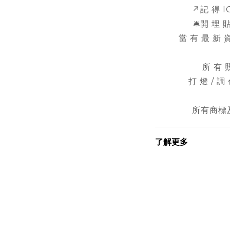
↗️記 得 
🛎️開 埋
當 有 最 新 資
所 有 
打 燈 / 調
所有商標
了解更多