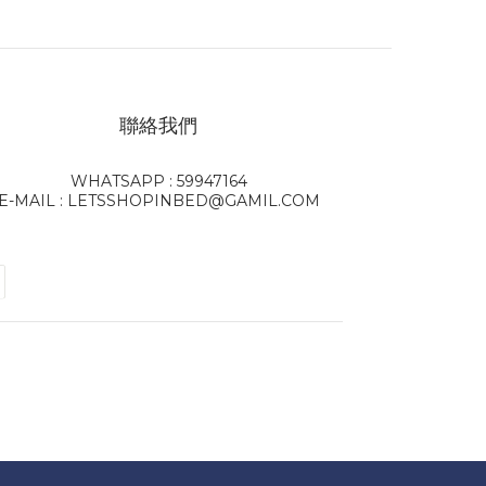
聯絡我們
WHATSAPP : 59947164
E-MAIL : LETSSHOPINBED@GAMIL.COM