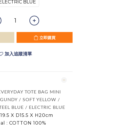
ELECTRIC BLUE
立即購買
加入追蹤清單
 EVERYDAY TOTE BAG MINI
URGUNDY / SOFT YELLOW /
TEEL BLUE / ELECTRIC BLUE
W19.5 X D15.5 X H20cm
ial : COTTON 100%