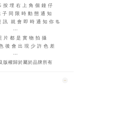
IG 按 埋 右 上 角 個 鐘 仔
 貼 子 同 限 時 動 態 通 知
 訊 就 會 即 時 通 知 你 📃
⋯
照 片 都 是 實 物 拍 攝
 色 後 會 出 現 少 許 色 差
⋯
及版權歸於屬於品牌所有