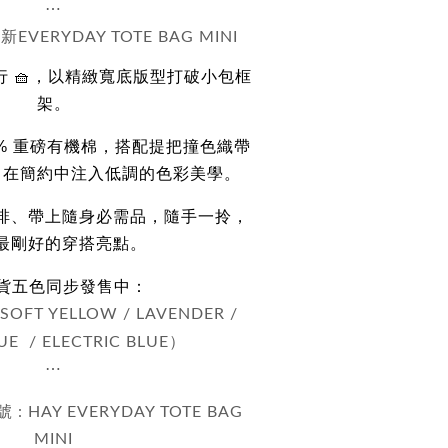
⋯
新
EVERYDAY TOTE BAG MINI
 🧺，以精緻寬底版型打破小包框
架
。
0% 重磅有機棉，搭配提把撞色織帶
，在簡約中注入低調的色彩美學。
啡、帶上隨身必需品，隨手一拎，
最剛好的穿搭亮點。
現貨五色同步發售中：
SOFT YELLOW / LAVENDER /
）
LUE /
ELECTRIC BLUE
⋯
號 : HAY EVERYDAY TOTE BAG
MINI