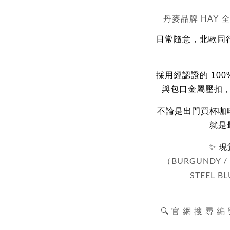
丹麥品牌
HAY
全
日常隨意，北歐同行
採用經認證的 10
與包口金屬壓扣
不論是出門買杯咖
就是
✨ 
（
BURGUNDY / 
STEEL B
🔍 官 網 搜 尋 編 