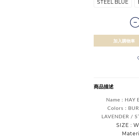
STEEL BLUE
加入購物車
商品描述
Name : HAY
Colors : B
LAVENDER / S
SIZE : 
Mater