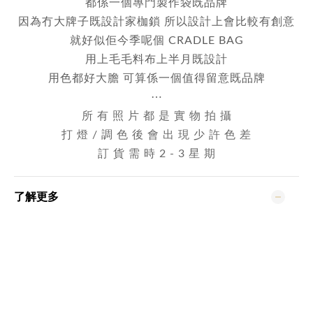
都係一個專門製作袋既品牌
因為冇大牌子既設計家枷鎖 所以設計上會比較有創意
就好似佢今季呢個
CRADLE BAG
用上毛毛料布上半月既設計
用色都好大膽 可算係一個值得留意既品牌
⋯
所 有 照 片 都 是 實 物 拍 攝
打 燈 / 調 色 後 會 出 現 少 許 色 差
訂 貨 需 時 2 - 3 星 期
了解更多