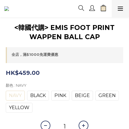
<韓國代購> EMIS FOOT PRINT
WAPPEN BALL CAP
全店，滿$1000免運費優惠
HK$459.00
顏色
: NAVY
NAVY
BLACK
PINK
BEIGE
GREEN
YELLOW