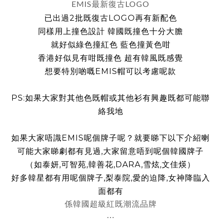
EMIS最新復古LOGO
已出過2批既復古LOGO再有新配色
同樣用上撞色設計 韓國既撞色十分大膽
就好似綠色撞紅色 藍色撞黃色咁
香港好似見有咁既撞色 超有韓風既感覺
想要特別啲嘅EMIS帽可以考慮呢款
PS:
如果大家對其他色既帽或其他衫有興趣既都可能聯
絡我地
如果大家唔識EMIS呢個牌子呢？就要睇下以下介紹喇
可能大家睇劇都有見過,大家留意唔到呢個韓國牌子
（如泰妍,可智苑,韓善花,DARA,雪炫,文佳煐）
好多韓星都有用呢個牌子,梨泰院,愛的迫降,女神降臨入
面都有
係韓國超級紅既潮流品牌
⋯