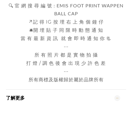
🔍 官 網 搜 尋 編 號 :
EMIS FOOT PRINT WAPPEN
BALL CAP
↗️記 得 IG 按 埋 右 上 角 個 鐘 仔
🛎️開 埋 貼 子 同 限 時 動 態 通 知
當 有 最 新 資 訊 就 會 即 時 通 知 你 📃
⋯
所 有 照 片 都 是 實 物 拍 攝
打 燈 / 調 色 後 會 出 現 少 許 色 差
⋯
所有商標及版權歸於屬於品牌所有
了解更多