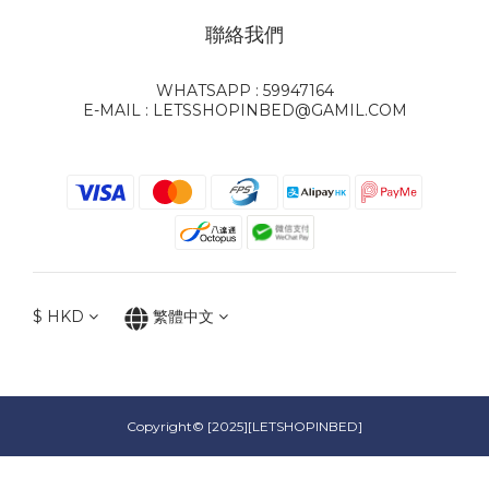
聯絡我們
WHATSAPP : 59947164
E-MAIL : LETSSHOPINBED@GAMIL.COM
$
HKD
繁體中文
Copyright© [2025][LETSHOPINBED]
立即購買